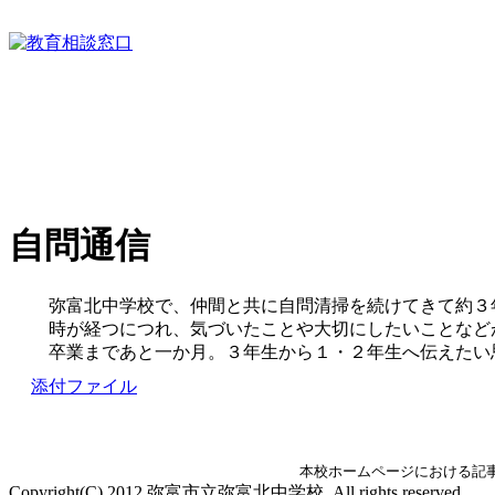
自問通信
弥富北中学校で、仲間と共に自問清掃を続けてきて約３
時が経つにつれ、気づいたことや大切にしたいことなど
卒業まであと一か月。３年生から１・２年生へ伝えたい
添付ファイル
本校ホームページにおける記
Copyright(C) 2012 弥富市立弥富北中学校. All rights reserved.