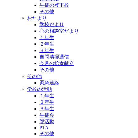
生徒の登下校
その他
おたより
学校だより
心の相談室だより
１年生
２年生
３年生
自問清掃通信
今月の給食献立
その他
その他
緊急連絡
学校の活動
１年生
２年生
３年生
生徒会
部活動
PTA
その他