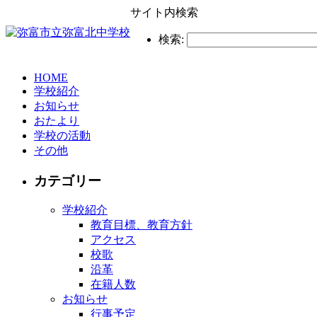
サイト内検索
検索:
HOME
学校紹介
お知らせ
おたより
学校の活動
その他
カテゴリー
学校紹介
教育目標、教育方針
アクセス
校歌
沿革
在籍人数
お知らせ
行事予定