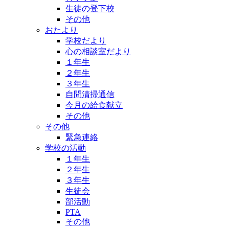
生徒の登下校
その他
おたより
学校だより
心の相談室だより
１年生
２年生
３年生
自問清掃通信
今月の給食献立
その他
その他
緊急連絡
学校の活動
１年生
２年生
３年生
生徒会
部活動
PTA
その他