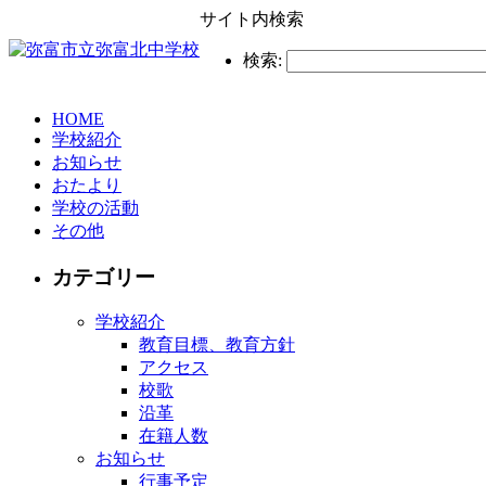
サイト内検索
検索:
HOME
学校紹介
お知らせ
おたより
学校の活動
その他
カテゴリー
学校紹介
教育目標、教育方針
アクセス
校歌
沿革
在籍人数
お知らせ
行事予定