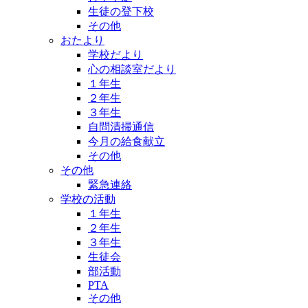
生徒の登下校
その他
おたより
学校だより
心の相談室だより
１年生
２年生
３年生
自問清掃通信
今月の給食献立
その他
その他
緊急連絡
学校の活動
１年生
２年生
３年生
生徒会
部活動
PTA
その他