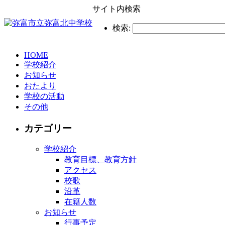
サイト内検索
検索:
HOME
学校紹介
お知らせ
おたより
学校の活動
その他
カテゴリー
学校紹介
教育目標、教育方針
アクセス
校歌
沿革
在籍人数
お知らせ
行事予定