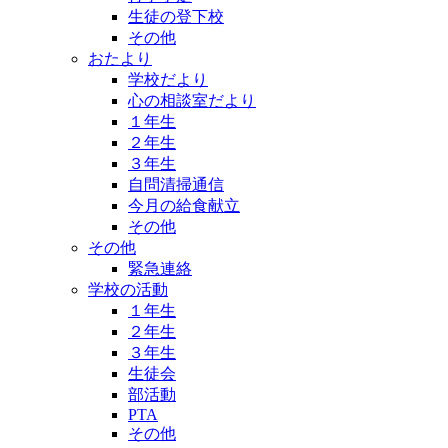
生徒の登下校
その他
おたより
学校だより
心の相談室だより
１年生
２年生
３年生
自問清掃通信
今月の給食献立
その他
その他
緊急連絡
学校の活動
１年生
２年生
３年生
生徒会
部活動
PTA
その他