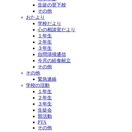
生徒の登下校
その他
おたより
学校だより
心の相談室だより
１年生
２年生
３年生
自問清掃通信
今月の給食献立
その他
その他
緊急連絡
学校の活動
１年生
２年生
３年生
生徒会
部活動
PTA
その他