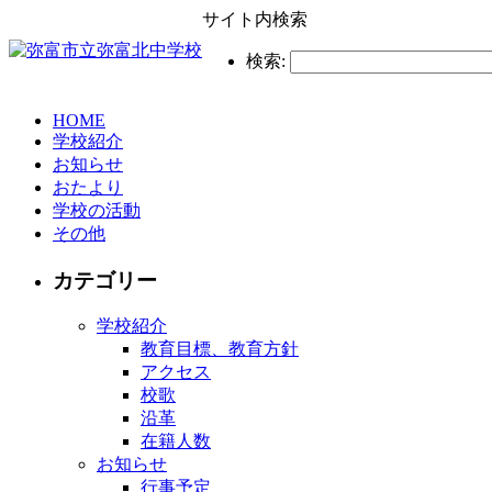
サイト内検索
検索:
HOME
学校紹介
お知らせ
おたより
学校の活動
その他
カテゴリー
学校紹介
教育目標、教育方針
アクセス
校歌
沿革
在籍人数
お知らせ
行事予定