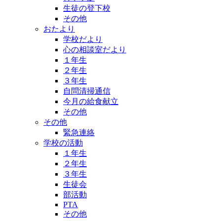
生徒の登下校
その他
おたより
学校だより
心の相談室だより
１年生
２年生
３年生
自問清掃通信
今月の給食献立
その他
その他
緊急連絡
学校の活動
１年生
２年生
３年生
生徒会
部活動
PTA
その他