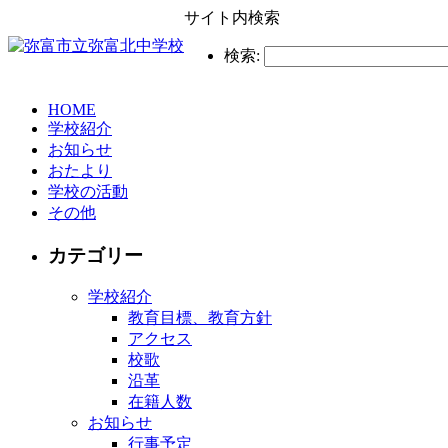
サイト内検索
検索:
HOME
学校紹介
お知らせ
おたより
学校の活動
その他
カテゴリー
学校紹介
教育目標、教育方針
アクセス
校歌
沿革
在籍人数
お知らせ
行事予定