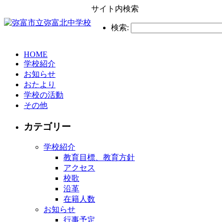
サイト内検索
検索:
HOME
学校紹介
お知らせ
おたより
学校の活動
その他
カテゴリー
学校紹介
教育目標、教育方針
アクセス
校歌
沿革
在籍人数
お知らせ
行事予定