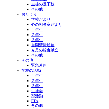
生徒の登下校
その他
おたより
学校だより
心の相談室だより
１年生
２年生
３年生
自問清掃通信
今月の給食献立
その他
その他
緊急連絡
学校の活動
１年生
２年生
３年生
生徒会
部活動
PTA
その他